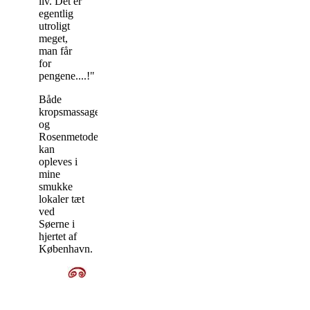
liv. Det er
egentlig
utroligt
meget,
man får
for
pengene....!"
Både
kropsmassage
og
Rosenmetoden
kan
opleves i
mine
smukke
lokaler tæt
ved
Søerne i
hjertet af
København.