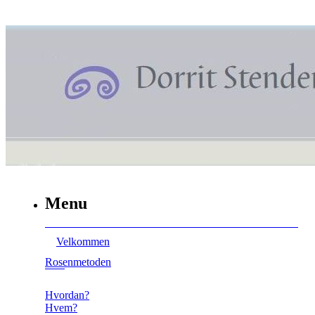
Menu
Velkommen
Rosenmetoden
Hvordan?
Hvem?