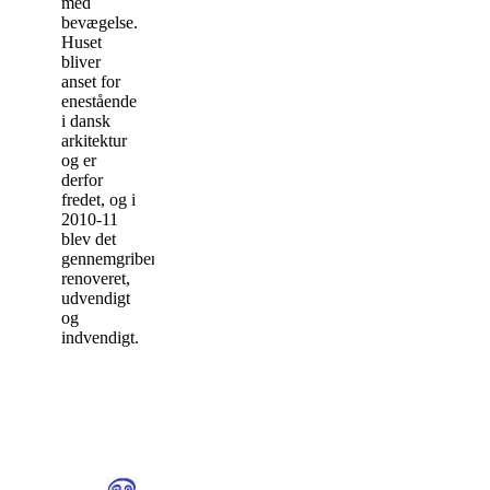
med
bevægelse.
Huset
bliver
anset for
enestående
i dansk
arkitektur
og er
derfor
fredet, og i
2010-11
blev det
gennemgribende
renoveret,
udvendigt
og
indvendigt.