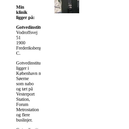
Min
klinik
ligger på:
Gotvedinstituttet
Vodroffsvej
51
1900
Frederiksberg
C.
Gotvedinstituttet
ligger i
København med
Søerne
som nabo
og tæt på
Vesterport
Station,
Forum
Metrostation
og flere
buslinjer.