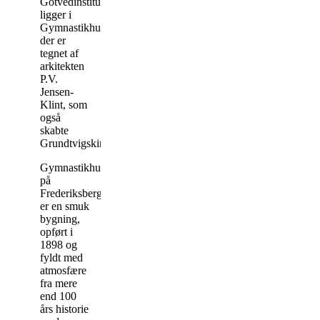
Gotvedinstituttet
ligger i
Gymnastikhuset,
der er
tegnet af
arkitekten
P.V.
Jensen-
Klint, som
også
skabte
Grundtvigskirken.
Gymnastikhuset
på
Frederiksberg
er en smuk
bygning,
opført i
1898 og
fyldt med
atmosfære
fra mere
end 100
års historie